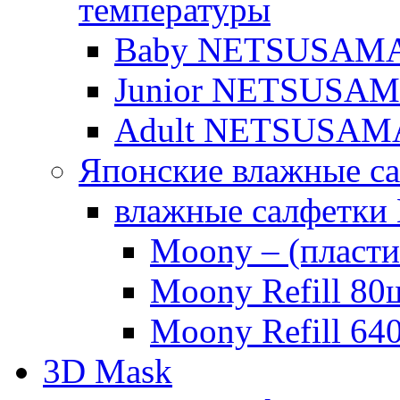
температуры
Baby NETSUSAMA о
Junior NETSUSAMA 
Adult NETSUSAM
Японские влажные с
влажные салфетки
Moony – (пласти
Moony Refill 80
Moony Refill 64
3D Mask