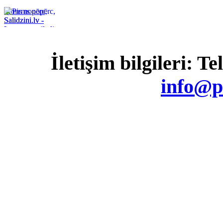
Pirms nopērc,
Salidzini.lv -
Interneta veikali,
Kuponi, OCTA
kalkulators,
İletişim bilgileri: T
KASKO
kalkulators, Ātrie
kredīti
info@p