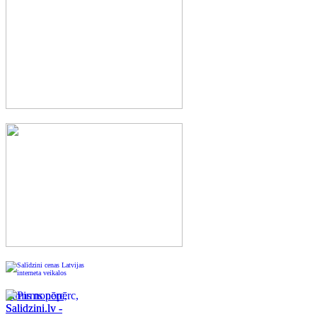
Pirms nopērc,
Salidzini.lv -