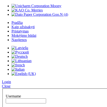
Pradžia
Kaip užsisakyti
Pristatymas
Mokėjimo būdai
Naujienos
Login
Close
Username