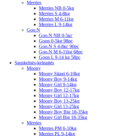
Merries
Merries NB 0-5kg
Merries S 4-8kg
Merries M 6-11kg
Merries L 9-14kg
Goo.N
Goo.N NB 0-5кг
Goon 0-5kg 98pc
Goo.N S 4-8кг 90pc
Goo.N M 6-11kg 68pc
Goon L 9-14 kg 58pc
Sauskelnės-kelnaitės
Moony
Moony Sitagi 6-10kg
Moony Boy 9-14kg
Moony Girl 9-14kg
Moony Boy 12-17kg
Moony Girl 12-17kg
Moony Boy 13-25kg
Moony Girl 13-25kg
Moony Boy Big 18-35kg
Moony Girl Big 18-35kg
Merries
Merries PM 6-10kg
Merries PL 9-14kg