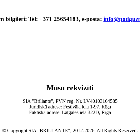
şim bilgileri: Tel: +371 25654183, e-posta:
info@podguzn
Mūsu rekvizīti
SIA "Brillante", PVN reģ. Nr. LV40103164585
Juridiskā adrese: Festivāla iela 1-97, Rīga
Faktiskā adrese: Latgales iela 322D, Rīga
© Copyright SIA "BRILLANTE", 2012-2026. All Rights Reserved.