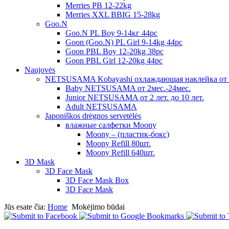
Merries PB 12-22kg
Merries XXL BBIG 15-28kg
Goo.N
Goo.N PL Boy 9-14кг 44pc
Goon (Goo.N) PL Girl 9-14kg 44pc
Goon PBL Boy 12-20kg 38pc
Goon PBL Girl 12-20kg 44pc
Naujovės
NETSUSAMA Kobayashi охлаждающая наклейка от 
Baby NETSUSAMA от 2мес.-24мес.
Junior NETSUSAMA от 2 лет. до 10 лет.
Adult NETSUSAMA
Japoniškos drėgnos servetėlės
влажные салфетки Moony
Moony – (пластик-бокс)
Moony Refill 80шт.
Moony Refill 640шт.
3D Mask
3D Face Mask
3D Face Mask Box
3D Face Mask
Jūs esate čia:
Home
Mokėjimo būdai