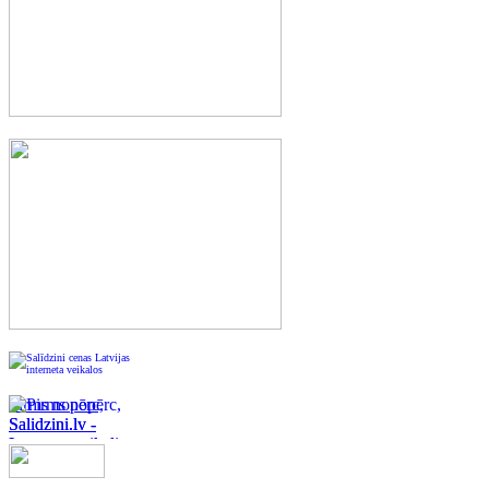
Pirms nopērc,
Salidzini.lv -
Interneta veikali,
Kuponi, OCTA
kalkulators,