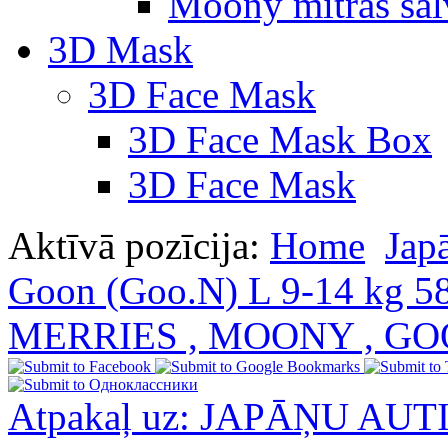
Moony mitras salv
3D Mask
3D Face Mask
3D Face Mask Box
3D Face Mask
Aktīvā pozīcija:
Home
Jap
Goon (Goo.N) L 9-14 kg 5
MERRIES , MOONY , G
Atpakaļ uz: JAPĀŅU AU