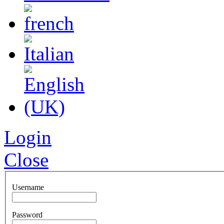
Login
Close
Username
Password