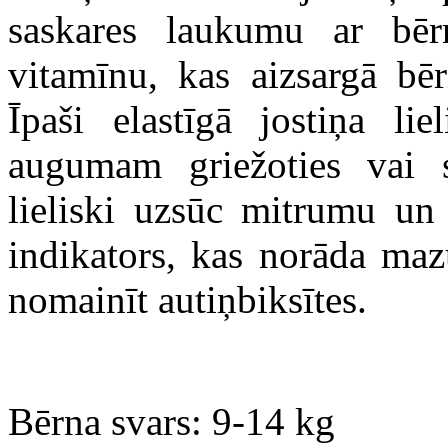
saskares laukumu ar bēr
vitamīnu, kas aizsargā bē
Īpaši elastīgā jostiņa lie
augumam griežoties vai s
lieliski uzsūc mitrumu u
indikators, kas norāda maz
nomainīt autiņbiksītes.
Bērna svars: 9-14 kg