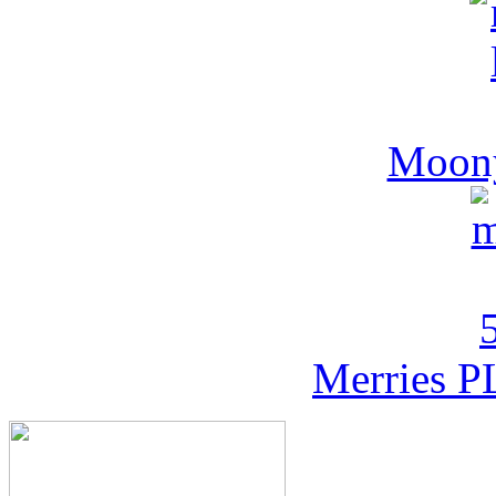
Moony
Merries P