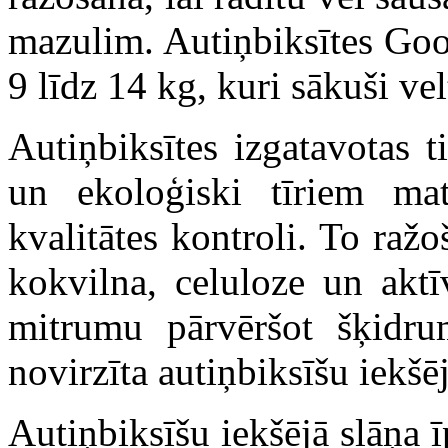
mazulim. Autiņbiksītes Goo
9 līdz 14 kg, kuri sākuši vel
Autiņbiksītes izgatavotas 
un ekoloģiski tīriem mate
kvalitātes kontroli. To ra
kokvilna, celuloze un aktī
mitrumu pārvēršot šķidru
novirzīta autiņbiksīšu iekšē
Autiņbiksīšu iekšējā slāņa 