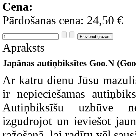
Cena:
Pārdošanas cena:
24,50 €
Apraksts
Japānas autiņbiksītes Goo.N (Goon
Ar katru dienu Jūsu mazulis
ir nepieciešamas autiņbiks
Autiņbiksīšu uzbūve ne
izgudrojot un ieviešot jau
ražošanā, lai radītu vēl sau