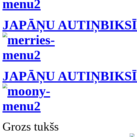
JAPĀŅU AUTIŅBIKS
JAPĀŅU AUTIŅBIKS
Grozs tukšs