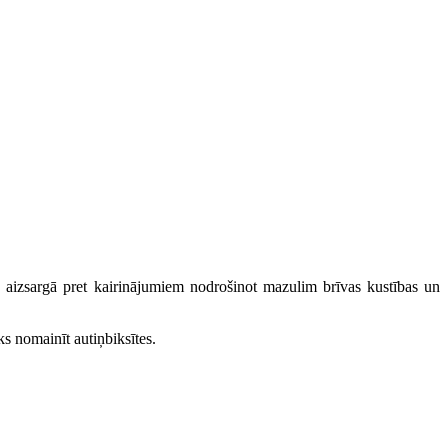
t, aizsargā pret kairinājumiem nodrošinot mazulim brīvas kustības un
ks nomainīt autiņbiksītes.