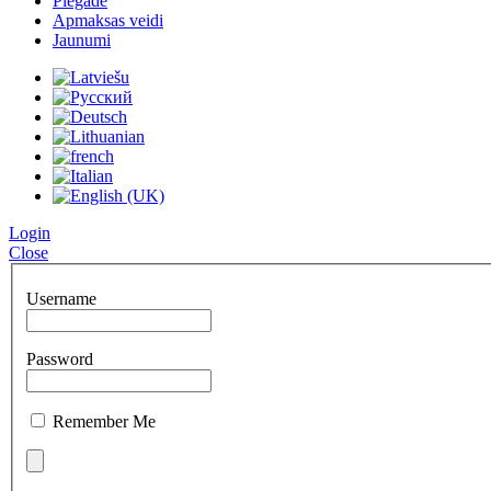
Piegāde
Apmaksas veidi
Jaunumi
Login
Close
Username
Password
Remember Me