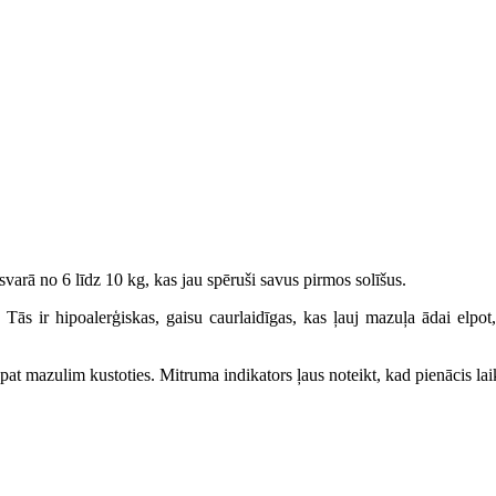
arā no 6 līdz 10 kg, kas jau spēruši savus pirmos solīšus.
. Tās ir hipoalerģiskas, gaisu caurlaidīgas, kas ļauj mazuļa ādai elpo
 pat mazulim kustoties. Mitruma indikators ļaus noteikt, kad pienācis lai