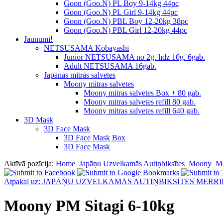
Goon (Goo.N) PL Boy 9-14kg 44pc
Goon (Goo.N) PL Girl 9-14kg 44pc
Goon (Goo.N) PBL Boy 12-20kg 38pc
Goon (Goo.N) PBL Girl 12-20kg 44pc
Jaunumi!
NETSUSAMA Kobayashi
Junior NETSUSAMA no 2g. līdz 10g. 6gab.
Adult NETSUSAMA 16gab.
Japānas mitrās salvetes
Moony mitras salvetes
Moony mitras salvetes Box + 80 gab.
Moony mitras salvetes refill 80 gab.
Moony mitras salvetes refill 640 gab.
3D Mask
3D Face Mask
3D Face Mask Box
3D Face Mask
Aktīvā pozīcija:
Home
Japāņu Uzvelkamās Autiņbiksītes
Moony
Mo
Atpakaļ uz: JAPĀŅU UZVELKAMĀS AUTIŅBIKSĪTES MERRI
Moony PM Sitagi 6-10kg