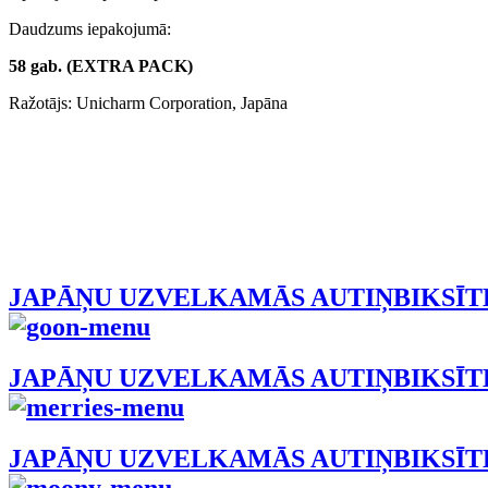
Daudzums iepakojumā:
58 gab. (EXTRA PACK)
Ražotājs: Unicharm Corporation, Japāna
JAPĀŅU UZVELKAMĀS AUTIŅBIKSĪT
JAPĀŅU UZVELKAMĀS AUTIŅBIKSĪT
JAPĀŅU UZVELKAMĀS AUTIŅBIKSĪ