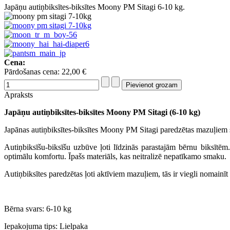
Japāņu autiņbiksītes-biksītes Moony PM Sitagi 6-10 kg.
Cena:
Pārdošanas cena:
22,00 €
Apraksts
Japāņu autiņbiksītes-biksītes Moony PM Sitagi (6-10 kg)
Japānas autiņbiksītes-biksītes Moony PM Sitagi paredzētas mazuļiem sv
Autiņbiksīšu-biksīšu uzbūve ļoti līdzinās parastajām bērnu biksītēm
optimālu komfortu. Īpašs materiāls, kas neitralizē nepatīkamo smaku.
Autiņbiksītes paredzētas ļoti aktīviem mazuļiem, tās ir viegli nomainīt
Bērna svars: 6-10 kg
Iepakojuma tips: Lielpaka