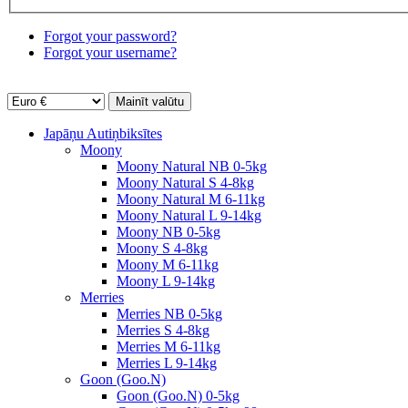
Forgot your password?
Forgot your username?
Japāņu Autiņbiksītes
Moony
Moony Natural NB 0-5kg
Moony Natural S 4-8kg
Moony Natural M 6-11kg
Moony Natural L 9-14kg
Moony NB 0-5kg
Moony S 4-8kg
Moony M 6-11kg
Moony L 9-14kg
Merries
Merries NB 0-5kg
Merries S 4-8kg
Merries M 6-11kg
Merries L 9-14kg
Goon (Goo.N)
Goon (Goo.N) 0-5kg