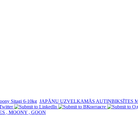
ony Sitagi 6-10kg
JAPĀŅU UZVELKAMĀS AUTIŅBIKSĪTES M
ES , MOONY , GOON