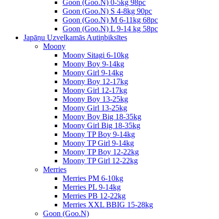
Goon (Goo.N) 0-5kg 98pc
Goon (Goo.N) S 4-8kg 90pc
Goon (Goo.N) M 6-11kg 68pc
Goon (Goo.N) L 9-14 kg 58pc
Japāņu Uzvelkamās Autiņbiksītes
Moony
Moony Sitagi 6-10kg
Moony Boy 9-14kg
Moony Girl 9-14kg
Moony Boy 12-17kg
Moony Girl 12-17kg
Moony Boy 13-25kg
Moony Girl 13-25kg
Moony Boy Big 18-35kg
Moony Girl Big 18-35kg
Moony TP Boy 9-14kg
Moony TP Girl 9-14kg
Moony TP Boy 12-22kg
Moony TP Girl 12-22kg
Merries
Merries PM 6-10kg
Merries PL 9-14kg
Merries PB 12-22kg
Merries XXL BBIG 15-28kg
Goon (Goo.N)