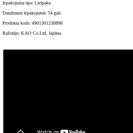
Iepakojuma tips: Lielpaka
Daudzums iepakojumā: 54 gab.
Produkta kods: 4901301230898
Ražotājs: KAO Co.Ltd, Japāna