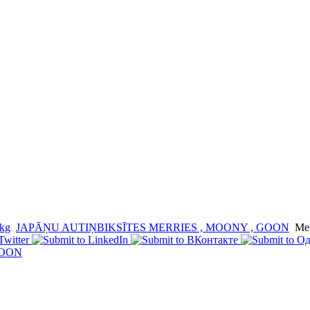
4kg
JAPĀŅU AUTIŅBIKSĪTES MERRIES , MOONY , GOON
Mer
GOON