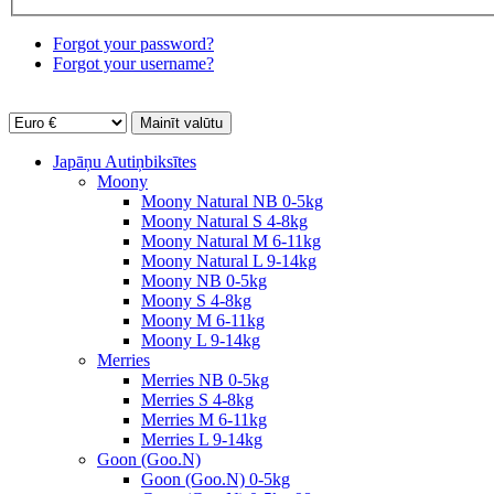
Forgot your password?
Forgot your username?
Japāņu Autiņbiksītes
Moony
Moony Natural NB 0-5kg
Moony Natural S 4-8kg
Moony Natural M 6-11kg
Moony Natural L 9-14kg
Moony NB 0-5kg
Moony S 4-8kg
Moony M 6-11kg
Moony L 9-14kg
Merries
Merries NB 0-5kg
Merries S 4-8kg
Merries M 6-11kg
Merries L 9-14kg
Goon (Goo.N)
Goon (Goo.N) 0-5kg