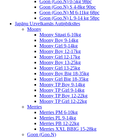
Goon (Goo.N) 0-5kg 98pc
Goon (Goo.N) S 4-8kg 90pc
Goon (Goo.N) M 6-11kg 68pc
Goon (Goo.N) L 9-14 kg 58pc
Japāņu Uzvelkamās Autiņbiksītes
Moony
Moony Sitagi 6-10kg
Moony Boy 9-14kg
Moony Girl 9-14kg
Moony Boy 12-17kg
Moony Girl 12-17kg
Moony Boy 13-25kg
Moony Girl 13-25kg
Moony Boy Big 18-35kg
Moony Girl Big 18-35kg
Moony TP Boy 9-14kg
Moony TP Girl 9-14kg
Moony TP Boy 12-22kg
Moony TP Girl 12-22kg
Merries
Merries PM 6-10kg
Merries PL 9-14kg
Merries PB 12-22kg
Merries XXL BBIG 15-28kg
Goon (Goo.N)