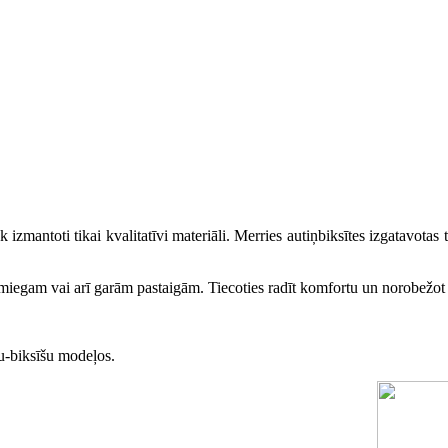
k izmantoti tikai kvalitatīvi materiāli. Merries autiņbiksītes izgatavotas 
miegam vai arī garām pastaigām. Tiecoties radīt komfortu un norobežot 
šu-biksīšu modeļos.