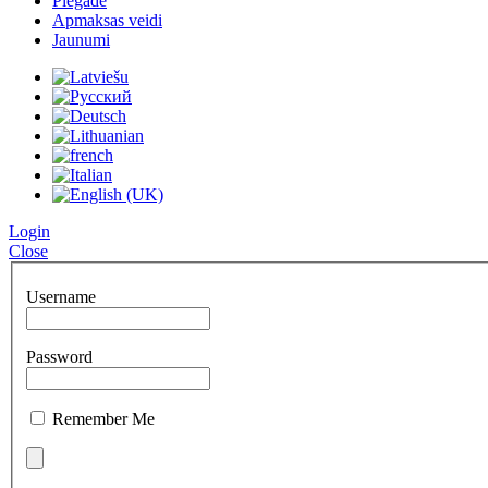
Piegāde
Apmaksas veidi
Jaunumi
Login
Close
Username
Password
Remember Me