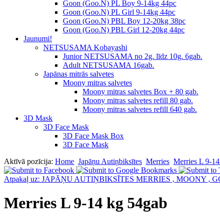
Goon (Goo.N) PL Boy 9-14kg 44pc
Goon (Goo.N) PL Girl 9-14kg 44pc
Goon (Goo.N) PBL Boy 12-20kg 38pc
Goon (Goo.N) PBL Girl 12-20kg 44pc
Jaunumi!
NETSUSAMA Kobayashi
Junior NETSUSAMA no 2g. līdz 10g. 6gab.
Adult NETSUSAMA 16gab.
Japānas mitrās salvetes
Moony mitras salvetes
Moony mitras salvetes Box + 80 gab.
Moony mitras salvetes refill 80 gab.
Moony mitras salvetes refill 640 gab.
3D Mask
3D Face Mask
3D Face Mask Box
3D Face Mask
Aktīvā pozīcija:
Home
Japāņu Autiņbiksītes
Merries
Merries L 9-1
Atpakaļ uz: JAPĀŅU AUTIŅBIKSĪTES MERRIES , MOONY , 
Merries L 9-14 kg 54gab