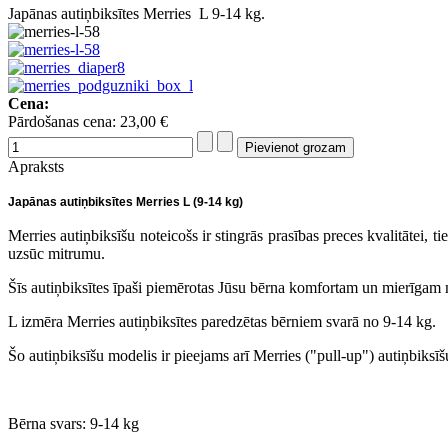
Japānas autiņbiksītes Merries L 9-14 kg.
Cena:
Pārdošanas cena:
23,00 €
Apraksts
Japānas autiņbiksītes Merries L (9-14 kg)
Merries autiņbiksīšu noteicošs ir stingrās prasības preces kvalitātei, tie
uzsūc mitrumu.
Šīs autiņbiksītes īpaši piemērotas Jūsu bērna komfortam un mierīgam 
L izmēra Merries autiņbiksītes paredzētas bērniem svarā no 9-14 kg.
Šo autiņbiksīšu modelis ir pieejams arī Merries ("pull-up") autiņbiksī
Bērna svars: 9-14 kg