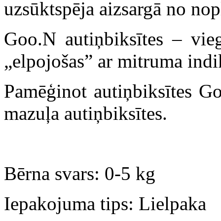
uzsūktspēja aizsargā no no
Goo.N autiņbiksītes – vieg
„elpojošas” ar mitruma indi
Pamēģinot autiņbiksītes Go
mazuļa autiņbiksītes.
Bērna svars: 0-5 kg
Iepakojuma tips: Lielpaka