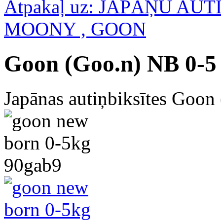
Atpakaļ uz: JAPĀŅU AU
MOONY , GOON
Goon (Goo.n) NB 0-5
Japānas autiņbiksītes Goon