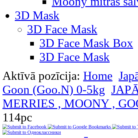
Moony mitras salv
3D Mask
3D Face Mask
3D Face Mask Box
3D Face Mask
Aktīvā pozīcija:
Home
Jap
Goon (Goo.N) 0-5kg
JAP
MERRIES , MOONY , G
114pc