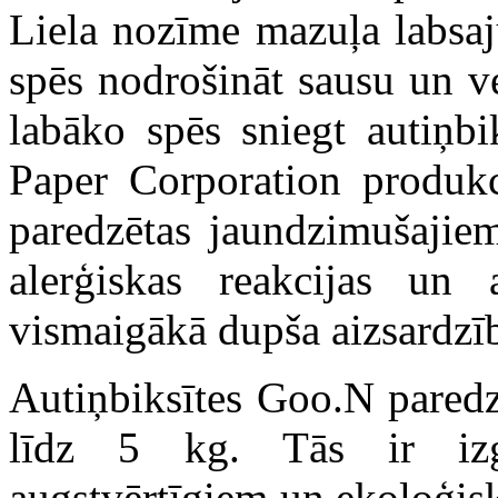
Liela nozīme mazuļa labsajū
spēs nodrošināt sausu un v
labāko spēs sniegt autiņb
Paper Corporation produkci
paredzētas jaundzimušajiem 
alerģiskas reakcijas un 
vismaigākā dupša aizsardzī
Autiņbiksītes Goo.N paredz
līdz 5 kg. Tās ir izg
augstvērtīgiem un ekoloģisk