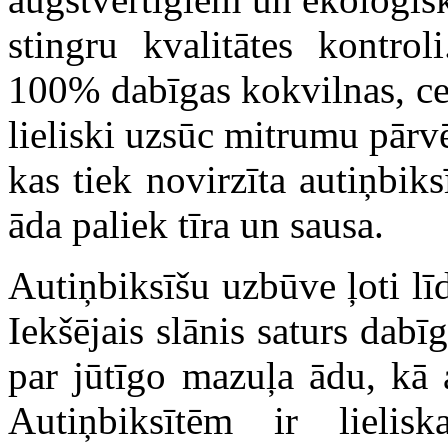
stingru kvalitātes kontrol
100% dabīgas kokvilnas, ce
lieliski uzsūc mitrumu pārv
kas tiek novirzīta autiņbik
āda paliek tīra un sausa.
Autiņbiksīšu uzbūve ļoti lī
Iekšējais slānis saturs dab
par jūtīgo mazuļa ādu, kā a
Autiņbiksītēm ir lielis