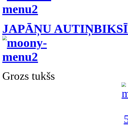
JAPĀŅU AUTIŅBIKS
Grozs tukšs