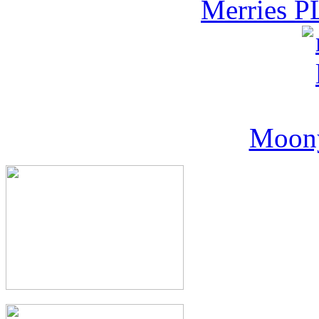
Merries P
Moony