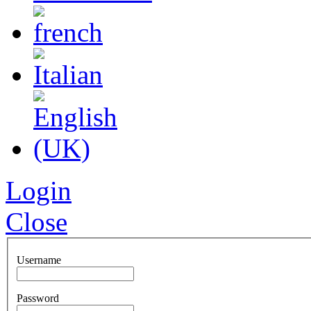
Login
Close
Username
Password