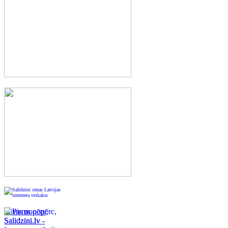
Pirms nopērc,
Salidzini.lv -