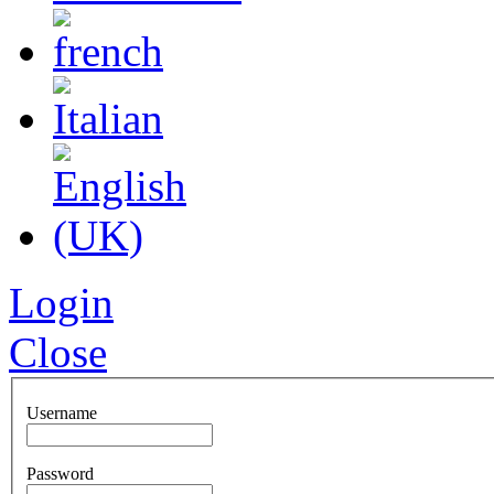
Login
Close
Username
Password