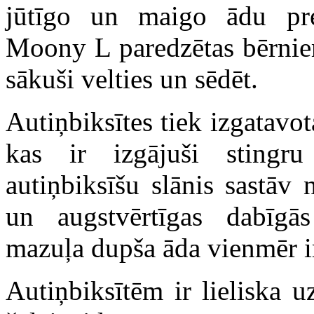
jūtīgo un maigo ādu pret
Moony L paredzētas bērniem
sākuši velties un sēdēt.
Autiņbiksītes tiek izgatavo
kas ir izgājuši stingru 
autiņbiksīšu slānis sastāv 
un augstvērtīgas dabīgās
mazuļa dupša āda vienmēr ir
Autiņbiksītēm ir lieliska 