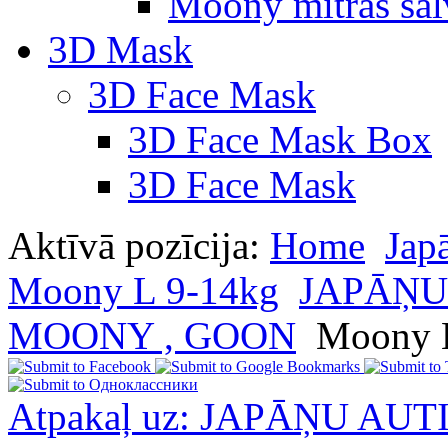
Moony mitras salv
3D Mask
3D Face Mask
3D Face Mask Box
3D Face Mask
Aktīvā pozīcija:
Home
Jap
Moony L 9-14kg
JAPĀŅU
MOONY , GOON
Moony L
Atpakaļ uz: JAPĀŅU AU