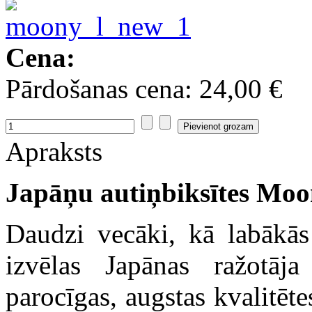
Cena:
Pārdošanas cena:
24,00 €
Apraksts
Ja
pāņu autiņbiksītes Moo
Daudzi vecāki, kā labākās
izvēlas Japānas ražotāj
parocīgas, augstas kvalitēte