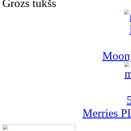
Grozs tukšs
Moony
Merries P