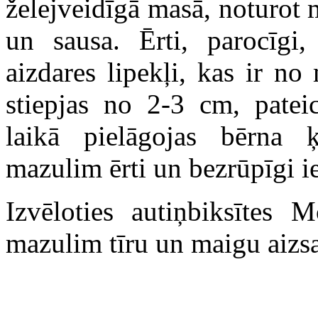
želejveidīgā masā, noturot 
un sausa. Ērti, parocīgi, 
aizdares lipekļi, kas ir no
stiepjas no 2-3 cm, pateic
laikā pielāgojas bērna 
mazulim ērti un bezrūpīgi ie
Izvēloties autiņbiksītes
mazulim tīru un maigu aizs