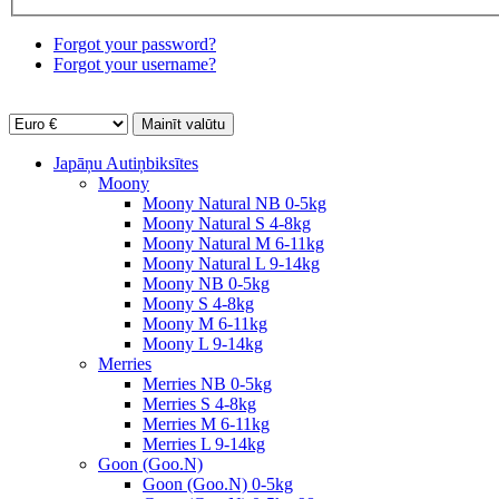
Forgot your password?
Forgot your username?
Japāņu Autiņbiksītes
Moony
Moony Natural NB 0-5kg
Moony Natural S 4-8kg
Moony Natural M 6-11kg
Moony Natural L 9-14kg
Moony NB 0-5kg
Moony S 4-8kg
Moony M 6-11kg
Moony L 9-14kg
Merries
Merries NB 0-5kg
Merries S 4-8kg
Merries M 6-11kg
Merries L 9-14kg
Goon (Goo.N)
Goon (Goo.N) 0-5kg