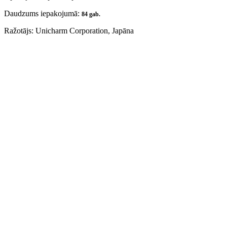
Daudzums iepakojumā:
84
gab.
Ražotājs: Unicharm Corporation, Japāna