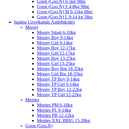
Goon (Goo.N) 0-5kg 98pc
Goon (Goo.N) S 4-8kg 90pc
Goon (Goo.N) M 6-11kg 68pc
Goon (Goo.N) L 9-14 kg 58pc
Japāņu Uzvelkamās Autiņbiksītes
Moony
Moony Sitagi 6-10kg
Moony Boy 9-14kg
Moony Girl 9-14kg
Moony Boy 12-17kg
Moony Girl 12-17kg
Moony Boy 13-25kg
Moony Girl 13-25kg
Moony Boy Big 18-35kg
Moony Girl Big 18-35kg
Moony TP Boy 9-14kg
Moony TP Girl 9-14kg
Moony TP Boy 12-22kg
Moony TP Girl 12-22kg
Merries
Merries PM 6-10kg
Merries PL 9-14kg
Merries PB 12-22kg
Merries XXL BBIG 15-28kg
Goon (Goo.N)