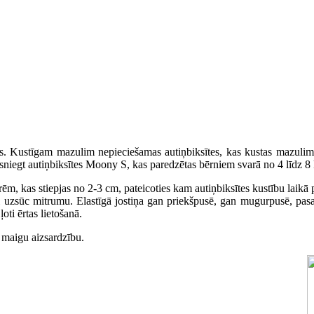
āks. Kustīgam mazulim nepieciešamas autiņbiksītes, kas kustas mazulim
sniegt autiņbiksītes Moony S, kas paredzētas bērniem svarā no 4 līdz 8 
rēm, kas stiepjas no 2-3 cm, pateicoties kam autiņbiksītes kustību laik
s ātri uzsūc mitrumu. Elastīgā jostiņa gan priekšpusē, gan mugurpusē,
oti ērtas lietošanā.
 maigu aizsardzību.