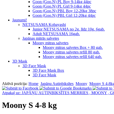
Goon (Goo.N) PL Boy 9-14kg 44pc
Goon (Goo.N) PL Girl 9-14kg 44pc
Goon (Goo.N) PBL Boy 12-20kg 38pc
Goon (Goo.N) PBL Girl 12-20kg 44pc
Jaunumi!
NETSUSAMA Kobayashi
Junior NETSUSAMA no 2g. līdz 10g. 6gab.
Adult NETSUSAMA 16gab.
Japānas mitrās salvetes
Moony mitras salvetes
Moony mitras salvetes Box + 80 gab.
Moony mitras salvetes refill 80 gab.
Moony mitras salvetes refill 640 gab.
3D Mask
3D Face Mask
3D Face Mask Box
3D Face Mask
Aktīvā pozīcija:
Home
Japāņu Autiņbiksītes
Moony
Moony S 4-8k
Atpakaļ uz: JAPĀŅU AUTIŅBIKSĪTES MERRIES , MOONY , 
Moony S 4-8 kg