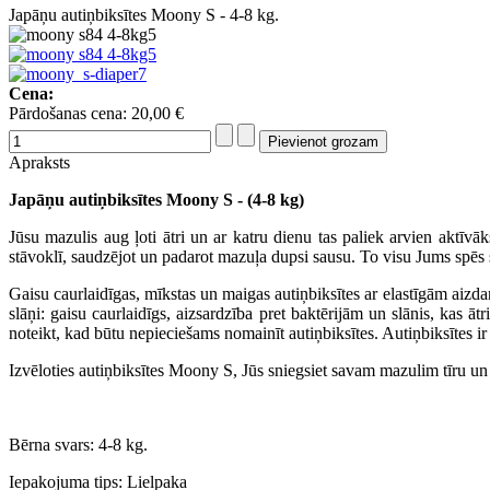
Japāņu autiņbiksītes Moony S - 4-8 kg.
Cena:
Pārdošanas cena:
20,00 €
Apraksts
Japāņu autiņbiksītes Moony S - (4-8 kg)
Jūsu mazulis aug ļoti ātri un ar katru dienu tas paliek arvien aktīv
stāvoklī, saudzējot un padarot mazuļa dupsi sausu. To visu Jums spēs 
Gaisu caurlaidīgas, mīkstas un maigas autiņbiksītes ar elastīgām aizda
slāņi: gaisu caurlaidīgs, aizsardzība pret baktērijām un slānis, ka
noteikt, kad būtu nepieciešams nomainīt autiņbiksītes. Autiņbiksītes ir ļ
Izvēloties autiņbiksītes Moony S, Jūs sniegsiet savam mazulim tīru un
Bērna svars: 4-8 kg.
Iepakojuma tips: Lielpaka