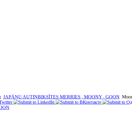
g
JAPĀŅU AUTIŅBIKSĪTES MERRIES , MOONY , GOON
Moon
GOON