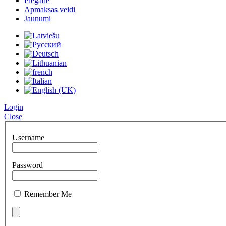
Piegāde
Apmaksas veidi
Jaunumi
Login
Close
Username
Password
Remember Me