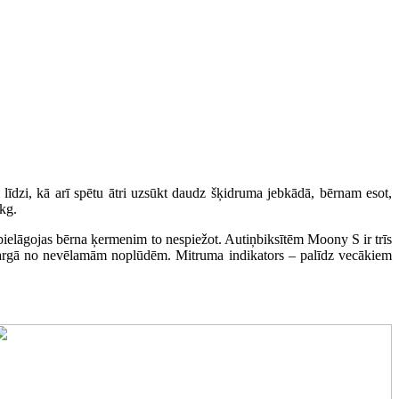
 līdzi, kā arī spētu ātri uzsūkt daudz šķidruma jebkādā, bērnam esot,
kg.
ā pielāgojas bērna ķermenim to nespiežot. Autiņbiksītēm Moony S ir trīs
 pasargā no nevēlamām noplūdēm. Mitruma indikators – palīdz vecākiem