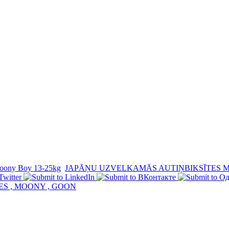
oony Boy 13-25kg
JAPĀŅU UZVELKAMĀS AUTIŅBIKSĪTES M
ES , MOONY , GOON