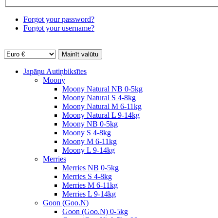
Forgot your password?
Forgot your username?
Japāņu Autiņbiksītes
Moony
Moony Natural NB 0-5kg
Moony Natural S 4-8kg
Moony Natural M 6-11kg
Moony Natural L 9-14kg
Moony NB 0-5kg
Moony S 4-8kg
Moony M 6-11kg
Moony L 9-14kg
Merries
Merries NB 0-5kg
Merries S 4-8kg
Merries M 6-11kg
Merries L 9-14kg
Goon (Goo.N)
Goon (Goo.N) 0-5kg