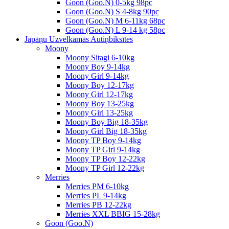
Goon (Goo.N) 0-5kg 98pc
Goon (Goo.N) S 4-8kg 90pc
Goon (Goo.N) M 6-11kg 68pc
Goon (Goo.N) L 9-14 kg 58pc
Japāņu Uzvelkamās Autiņbiksītes
Moony
Moony Sitagi 6-10kg
Moony Boy 9-14kg
Moony Girl 9-14kg
Moony Boy 12-17kg
Moony Girl 12-17kg
Moony Boy 13-25kg
Moony Girl 13-25kg
Moony Boy Big 18-35kg
Moony Girl Big 18-35kg
Moony TP Boy 9-14kg
Moony TP Girl 9-14kg
Moony TP Boy 12-22kg
Moony TP Girl 12-22kg
Merries
Merries PM 6-10kg
Merries PL 9-14kg
Merries PB 12-22kg
Merries XXL BBIG 15-28kg
Goon (Goo.N)