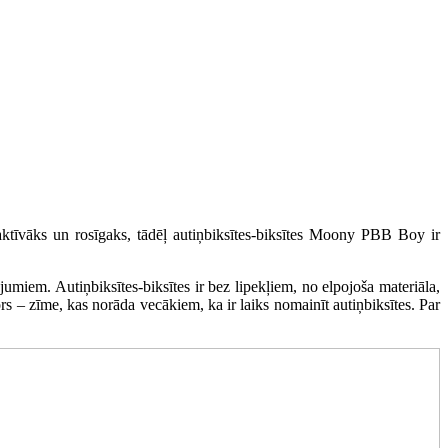
ktīvāks un rosīgaks, tādēļ autiņbiksītes-biksītes Moony PBB Boy ir
jumiem. Autiņbiksītes-biksītes ir bez lipekļiem, no elpojoša materiāla,
 – zīme, kas norāda vecākiem, ka ir laiks nomainīt autiņbiksītes. Par