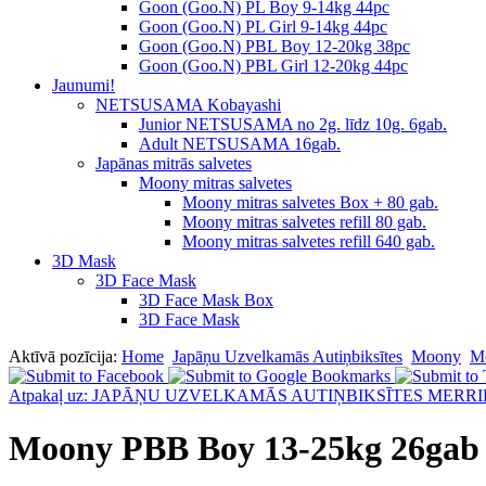
Goon (Goo.N) PL Boy 9-14kg 44pc
Goon (Goo.N) PL Girl 9-14kg 44pc
Goon (Goo.N) PBL Boy 12-20kg 38pc
Goon (Goo.N) PBL Girl 12-20kg 44pc
Jaunumi!
NETSUSAMA Kobayashi
Junior NETSUSAMA no 2g. līdz 10g. 6gab.
Adult NETSUSAMA 16gab.
Japānas mitrās salvetes
Moony mitras salvetes
Moony mitras salvetes Box + 80 gab.
Moony mitras salvetes refill 80 gab.
Moony mitras salvetes refill 640 gab.
3D Mask
3D Face Mask
3D Face Mask Box
3D Face Mask
Aktīvā pozīcija:
Home
Japāņu Uzvelkamās Autiņbiksītes
Moony
M
Atpakaļ uz: JAPĀŅU UZVELKAMĀS AUTIŅBIKSĪTES MERRI
Moony PBB Boy 13-25kg 26gab