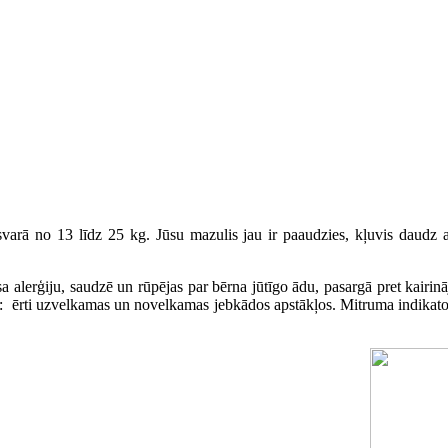
arā no 13 līdz 25 kg. Jūsu mazulis jau ir paaudzies, kļuvis daudz a
a alerģiju, saudzē un rūpējas par bērna jūtīgo ādu, pasargā pret kairinā
: ērti uzvelkamas un novelkamas jebkādos apstākļos. Mitruma indikators