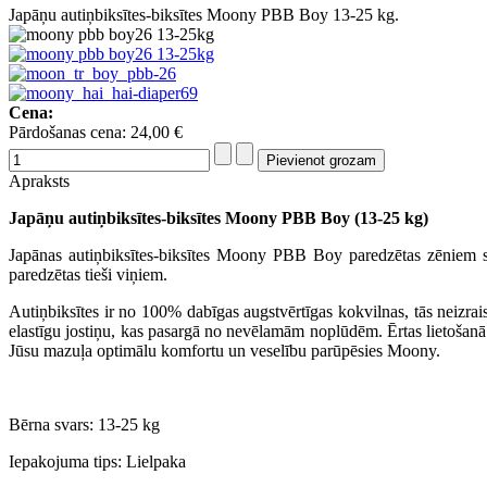
Japāņu autiņbiksītes-biksītes Moony PBB Boy 13-25 kg.
Cena:
Pārdošanas cena:
24,00 €
Apraksts
Japāņu autiņbiksītes-biksītes Moony PBB Boy (13-25 kg)
Japānas autiņbiksītes-biksītes Moony PBB Boy paredzētas zēniem sv
paredzētas tieši viņiem.
Autiņbiksītes ir no 100% dabīgas augstvērtīgas kokvilnas, tās neizrais
elastīgu jostiņu, kas pasargā no nevēlamām noplūdēm. Ērtas lietošanā
Jūsu mazuļa optimālu komfortu un veselību parūpēsies Moony.
Bērna svars: 13-25 kg
Iepakojuma tips: Lielpaka