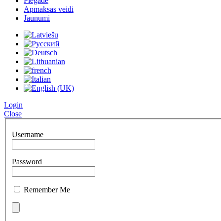
Piegāde
Apmaksas veidi
Jaunumi
Login
Close
Username
Password
Remember Me