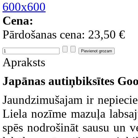
Cena:
Pārdošanas cena:
23,50 €
Apraksts
Japānas autiņbiksītes Go
Jaundzimušajam ir nepiecie
Liela nozīme mazuļa labsajū
spēs nodrošināt sausu un v