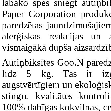
labāko spēs sniegt autiņb
Paper Corporation produkci
paredzētas jaundzimušajiem 
alerģiskas reakcijas un 
vismaigākā dupša aizsardzī
Autiņbiksītes Goo.N paredz
līdz 5 kg. Tās ir izg
augstvērtīgiem un ekoloģisk
stingru kvalitātes kontrol
100% dabīgas kokvilnas, ce