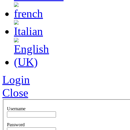
Login
Close
Username
Password