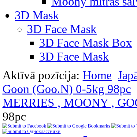
Moony mitras salv
3D Mask
3D Face Mask
3D Face Mask Box
3D Face Mask
Aktīvā pozīcija:
Home
Jap
Goon (Goo.N) 0-5kg 98pc
MERRIES , MOONY , G
98pc