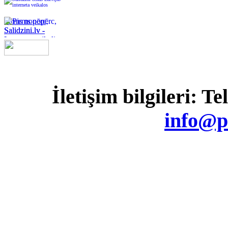
Pirms nopērc,
Salidzini.lv -
Interneta veikali,
Kuponi, OCTA
kalkulators,
hacklink
hacklink
hacklink
hacklink
hacklink
hacklink
hacklink
hacklink
hacklink
hacklink
izmir
izmir
hacklink
hacklink
hacklink
hacklink
hacklink
hacklink
hacklink
hacklink
hacklink
hacklink
hacklink
hacklink
taraftarium24
taraftarium24
sahabet
sahabet
jojobet
jojobet
jojobet
jojobet
onwin
onwin
casibom
casibom
wps
wps
cratosroyalbet
cratosroyalbet
tipobet
tipobet
taraftarium24
canlı
telegram
telegram
tipobet
tipobet
wps
wps
jojobet
jojobet
türk
türk
jojobet
jojobet
taraftarium24
canlı
jojobet
jojobet
casibom
casibom
taraftarium24
canlı
taraftarium24
canlı
jojobet
jojobet
jojobet
jojobet
jojobet
jojobet
taraftarium24
canlı
casibom
casibom
jojobet
jojobet
jojobet
jojobet
jojobet
jojobet
jojobet
jojobet
有
有
爱
爱
汽
汽
汽
汽
KASKO
paneli
paneli
satın
paneli
paneli
satın
satın
web
reklam
paneli
paneli
paneli
paneli
paneli
paneli
satın
paneli
paneli
giriş
giriş
giriş
giriş
giriş
güncel
güncel
giriş
maç
kayıt
güncel
giriş
ifşa
ifşa
giriş
maç
giriş
giriş
maç
maç
giriş
giriş
giriş
maç
giriş
giriş
giriş
giriş
giriş
官
下
下
下
道
道
思
思
水
水
水
水
kalkulators, Ātrie
al
al
al
ajans
ajansı
al
izle
giriş
izle
izle
izle
izle
网
载
载
载
kredīti
翻
翻
助
助
音
音
音
音
İletişim bilgileri: T
译
译
手
手
乐
乐
乐
乐
下
下
下
下
info@p
载
载
载
载