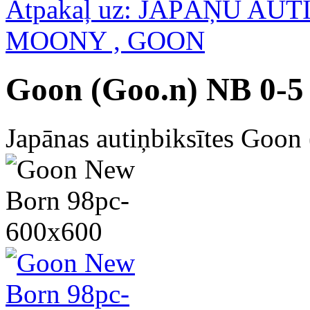
Atpakaļ uz: JAPĀŅU AU
MOONY , GOON
Goon (Goo.n) NB 0-5
Japānas autiņbiksītes Goon