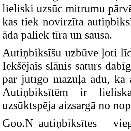
lieliski uzsūc mitrumu pārv
kas tiek novirzīta autiņbik
āda paliek tīra un sausa.
Autiņbiksīšu uzbūve ļoti lī
Iekšējais slānis saturs dab
par jūtīgo mazuļa ādu, kā a
Autiņbiksītēm ir lielis
uzsūktspēja aizsargā no no
Goo.N autiņbiksītes – vieg